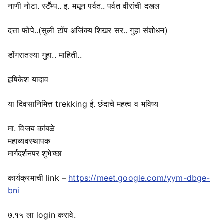
नाणी नोटा. स्टॕम्प.. इ. मधून पर्वत.. पर्वत वीरांची दखल
दत्ता फोपे..(सुली टाॕप अजिंक्य शिखर सर.. गुहा संशोधन)
डोंगरातल्या गुहा.. माहिती..
हृषिकेश यादाव
या दिवसानिमित्त trekking ई. छंदाचे महत्व व भविष्य
मा. विजय कांबळे
महाव्यवस्थापक
मार्गदर्शनपर शुभेच्छा
कार्यक्रमाची link –
https://meet.google.com/yym-dbge-
bni
७.१५ ला login करावे.