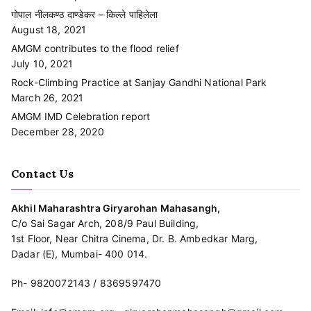
गोपाल नीलकण्ठ दाण्डेकर – किल्ले पाहिलेला
August 18, 2021
AMGM contributes to the flood relief
July 10, 2021
Rock-Climbing Practice at Sanjay Gandhi National Park
March 26, 2021
AMGM IMD Celebration report
December 28, 2020
Contact Us
Akhil Maharashtra Giryarohan Mahasangh,
C/o Sai Sagar Arch, 208/9 Paul Building,
1st Floor, Near Chitra Cinema, Dr. B. Ambedkar Marg,
Dadar (E), Mumbai- 400 014.
Ph-
9820072143
/
8369597470