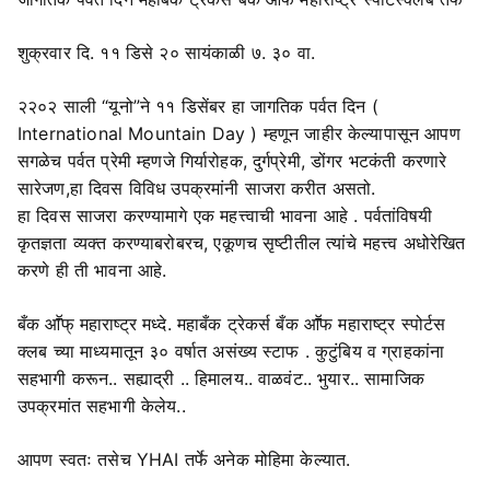
शुक्रवार दि. ११ डिसे २० सायंकाळी ७. ३० वा.
२२०२ साली “यूनो”ने ११ डिसेंबर हा जागतिक पर्वत दिन (
International Mountain Day ) म्हणून जाहीर केल्यापासून आपण
सगळेच पर्वत प्रेमी म्हणजे गिर्यारोहक, दुर्गप्रेमी, डोंगर भटकंती करणारे
सारेजण,हा दिवस विविध उपक्रमांनी साजरा करीत असतो.
हा दिवस साजरा करण्यामागे एक महत्त्वाची भावना आहे . पर्वतांविषयी
कृतज्ञता व्यक्त करण्याबरोबरच, एकूणच सृष्टीतील त्यांचे महत्त्व अधोरेखित
करणे ही ती भावना आहे.
बँक आॕफ् महाराष्ट्र मध्दे. महाबँक ट्रेकर्स बँक आॕफ महाराष्ट्र स्पोर्टस
क्लब च्या माध्यमातून ३० वर्षात असंख्य स्टाफ . कुटुंबिय व ग्राहकांना
सहभागी करून.. सह्याद्री .. हिमालय.. वाळवंट.. भुयार.. सामाजिक
उपक्रमांत सहभागी केलेय..
आपण स्वतः तसेच YHAI तर्फे अनेक मोहिमा केल्यात.